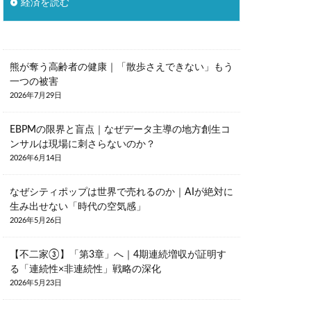
経済を読む
熊が奪う高齢者の健康｜「散歩さえできない」もう
一つの被害
2026年7月29日
EBPMの限界と盲点｜なぜデータ主導の地方創生コ
ンサルは現場に刺さらないのか？
2026年6月14日
なぜシティポップは世界で売れるのか｜AIが絶対に
生み出せない「時代の空気感」
2026年5月26日
【不二家③】「第3章」へ｜4期連続増収が証明す
る「連続性×非連続性」戦略の深化
2026年5月23日