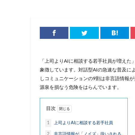
チルドめん
テレワーク
ハイカカオチョコ
フォースウェーブ
ポケマル
マ
ラーメン
ラ
ローカルスーパー
「上司よりAIに相談する若手社員が増えた
個店主義
倍
象徴しています。対話型AIの急速な普及に
化粧品
喫茶
しコミュニケーションの9割は非言語情報が
大戸屋
孤独
源泉を損なう危険をはらんでいます。
強制貯蓄
徒
採用
推し活
目次
株式公開買付（TO
無人店舗
物
1
上司よりAIに相談する若手社員
研修
神社
2
非言語情報が「ノイズ」扱いされる