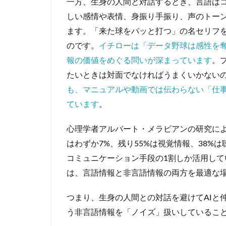
一方、生身の人間と対話するとき、言語は
しい感情や表情、身振り手振り、声のトー
ます。「来た球をパッと打つ」の名セリフ
のです。
イチローは「データ野球は感性を
報の価値をめぐる問いが深まっています
。
たいときは対面でなければうまくいかない
も、マニュアルや動画では伝わらない「仕
ています
。
心理学者アルバート・メラビアンの研究に
はわずか7%、残り55%は視覚情報、38%
コミュニケーション手段の1割しか活用し
は、言語情報と非言語情報の両方を最適な
つまり、生身の人間との対話を避けてAIと
う非言語情報を「ノイズ」扱いしているこ