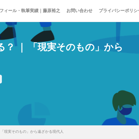
フィール・執筆実績｜藤原裕之
お問い合わせ
プライバシーポリシ
る？ ｜ 「現実そのもの」から
15の夜
AI
EBPM
Go Toトラベル
ZOZO
Z世代
ア
アナログレコード
アルコール離れ
いき
イケア
イチロー
インターネット
インテリア
インバウンド
ウィズコロナ
エンゲル係数
オーケー
オーバーツーリズム
オイシックス
お
の色
キャズムを超える
キレる高齢者
クラフトウイスキー
グ
スパ
コミュニティ・ブランチ
コミュニティナース
コンビニ
ご近所経済圏
サステナブル
さば缶
ザル経済
シティポップ
ョブ型雇用
ズーム疲れ
スキンケア
ストリーミングサービス
｜ 「現実そのもの」から遠ざかる現代人
セブン＆アイ
ソロ活
ゾンビ企業
タイパ
チケット価格