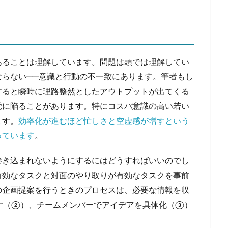
あることは理解しています。問題は頭では理解してい
ならない──意識と行動の不一致にあります。筆者もし
すると瞬時に理路整然としたアウトプットが出てくる
覚に陥ることがあります。特にコスパ意識の高い若い
ます。
効率化が進むほど忙しさと空虚感が増すという
っています
。
巻き込まれないようにするにはどうすればいいのでし
有効なタスクと対面のやり取りが有効なタスクを事前
の企画提案を行うときのプロセスは、必要な情報を収
す（②）、チームメンバーでアイデアを具体化（③）