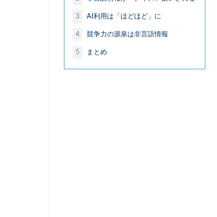
経験知
絶メ
3
AI利用は「ほどほど」に
自由の重み
4
競争力の源泉は非言語情報
賃上げ
資産
銀座コージーコー
5
まとめ
高齢富裕層