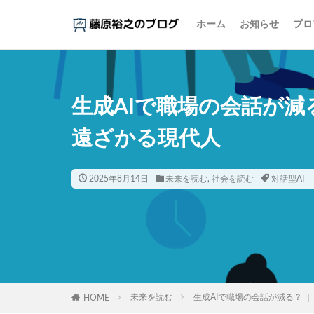
ホーム
お知らせ
プロ
カテゴリー
生成AIで職場の会話が減
タグ
遠ざかる現代人
1000円の壁
アイスクリーム
インスタント麵
2025年8月14日
未来を読む
,
社会を読む
対話型AI
エビデンス
オタク
お金
コーヒー
コ
ご当地パン
しまむら
ジ
未来を読む
生成AIで職場の会話が減る？ 
HOME
スマホ依存