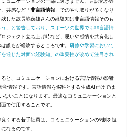
コミュニケーションの一部に過ぎません。言語化が難
ン、共感など「
非言語情報
」でのやり取りが多くなり
を残した故長嶋茂雄さんの経験知は非言語情報そのも
奪う」と警告しており、スポーツの世界でも非言語情
プロジェクト立ち上げ時など、思いや感情を共有化し
のは誰もが経験するところです。
研修や学習において
事を通じた対面の経験知」の重要性が改めて注目され
よると、コミュニケーションにおける言語情報の影響
は聴覚情報です。言語情報を燃料とする生成AIだけでは
ていないことになります。最適なコミュニケーションと
場面で使用することです。
仲良くする若手社員は、コミュニケーションの9割を担
とになるのです。