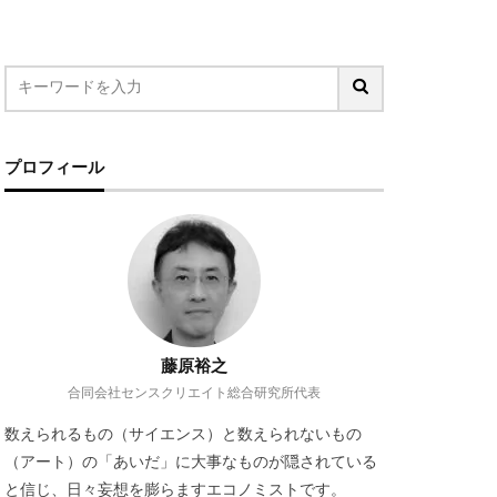
ジタル地域通貨
ルコール市場
場
ぺんてる
型雇用
プロフィール
レコード店
人類学
加速社会
外飲み
大塚家具
居酒屋
幸福感
欲求
投資信託
藤原裕之
中
合同会社センスクリエイト総合研究所代表
炎上
数えられるもの（サイエンス）と数えられないもの
感
相続資産
（アート）の「あいだ」に大事なものが隠されている
ンテンツ
と信じ、日々妄想を膨らますエコノミストです。