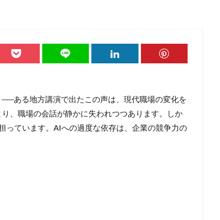
つながり
つながり意識
ティール組織
デジタルデトックス
デ
ドラッグストア
ドン・キホーテ
ニトリ
ノスタルジア
ノンア
レート
ハンナ・アーレント
ヒュームの法則
フィルターバブル
コーヒー
プレミアム付商品券
ペコちゃん
ヘタウマ
ペット市
イクロツーリズム
まいばすけっと
ミレニアル世代
メンバーシップ
イブ
ライブコマース
リスク
ルネサンス
レコードブーム再来
ワークマン
ワンチャン
不二家
不便益
中高年男性
」──ある地方講演で出たこの声は、現代職場の変化を
速消費
倒産
値上げ
値下げ
免許返納
円安
加速化
より、職場の会話が静かに失われつつあります。しか
店
地域アプリ
地域デジタル経済圏
地域循環
地方銀行
担っています。AIへの過度な依存は、企業の競争力の
孤立
宝塚歌劇
家具
家飲み
対話型AI
尾崎豊
歩
応援消費
意味的価値
感性
感覚
手触り感
承認
依存
散歩
早期退職
書店
木工家具
本
東京一極集
B）
格差
楽器
泊食分離
洋菓子
消費
消費性向
価上昇
物価高
猛暑
生きづらさ
生成AI
町中華
直
秘密のケンミンSHOW
筆記具
筋トレ
納豆
終わらないコ