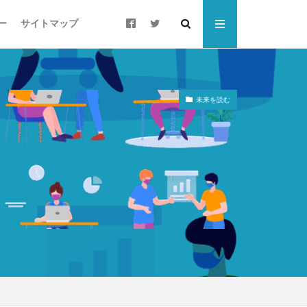
ー
サイトマップ
未来を読む
ート
ウォーキング
すそ分け
ローカリゼーション
ご当地PB
シニア層
スポーツドリンク
チョコザップ