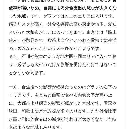
コロナ禍で食生活が大きく変化したのは「
もともと外食
依存が高いため、自粛による外食支出の減少が大きくな
った地域
」です。グラフでは左上のエリアに入ります。
感染リスクが高く、外食依存度の高い東京や埼玉、愛知
といった大都市がここに入ってきます。東京では「路上
飲み」が散見され、喫茶店文化といわれる愛知では生活
のリズムが狂ったという人も多かったようです。
また、石川や熊本のような地方圏も同エリアに入ってお
り、必ずしも大都市だけが影響を受けたわけではないこ
とがうかがえます。
一方、食生活への影響が軽微だったのはグラフの右下の
エリアです。もともと自宅で食べる内食比率が高い上
に、大都市より感染の影響が低かった地域です。青森や
秋田、和歌山など地方圏が多く入ります。ただ外食比率
が高い割に外食支出の減少がそれほど大きくなかった岐
阜のような地域もあります。