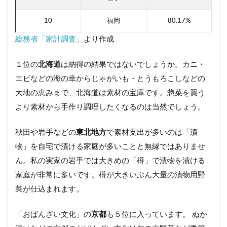
10
福岡
80.17%
総務省「家計調査」
より作成
１位の
北海道
は納得の結果ではないでしょうか。カニ・
エビなどの海の幸からじゃがいも・とうもろこしなどの
大地の恵みまで、北海道は素材の宝庫です。惣菜を買う
より素材から手作り調理したくなるのは当然でしょう。
秋田や岩手などの
東北地方
で素材支出が多いのは「漬
物」を自宅で漬ける家庭が多いことと無縁ではありませ
ん。私の実家の岩手では大きめの「樽」で漬物を漬ける
家庭が非常に多いです。樽が大きいぶん大量の漬物用野
菜が仕込まれます。
「おばんざい文化」の
京都
も５位に入っています。 ぬか