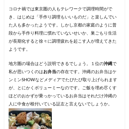
コロナ禍では東京圏の人もテレワークで調理時間がで
き、はじめは「手作り調理もいいものだ」と楽しんでい
た人も多かったようです。しかし京都の家庭のように普
段から手作り料理に慣れていないせいか、巣ごもり生活
が長期化すると徐々に調理疲れを起こす人が増えてきた
ようです。
地方圏の場合はどう説明できるでしょう。１位の
沖縄
で
私が思いつくのは
お弁当
の存在です。沖縄のお弁当はケ
ンミンSHOWなどメディアでたびたび取り上げられます
が、とにかくボリューミーなのです。ご飯を埋め尽くす
ほどのおかずが乗っかっているお弁当はそれだけ沖縄の
人に中食が根付いている証左と言えないでしょうか。