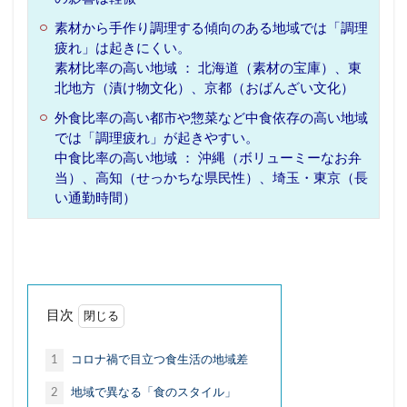
地域デジタル経済圏
地域循環
地方銀行
素材から手作り調理する傾向のある地域では「調理
外飲み
大塚家具
大戸屋
孤独
孤立
疲れ」は起きにくい。
素材比率の高い地域 ： 北海道（素材の宝庫）、東
宝塚歌劇
家具
家飲み
対話型AI
北地方（漬け物文化）、京都（おばんざい文化）
尾崎豊
居酒屋
幸福感
強制貯蓄
外食比率の高い都市や惣菜など中食依存の高い地域
徒歩
応援消費
意味的価値
感性
では「調理疲れ」が起きやすい。
中食比率の高い地域 ： 沖縄（ボリューミーなお弁
感覚
手触り感
承認欲求
投資信託
当）、高知（せっかちな県民性）、埼玉・東京（長
採用
推し活依存
散歩
早期退職
い通勤時間）
書店
木工家具
本
東京一極集中
株式公開買付（TOB）
格差
楽器
泊食分離
洋菓子
消費
消費性向
炎上
無人店舗
物価上昇
物価高
目次
猛暑
生きづらさ
生成AI
町中華
1
コロナ禍で目立つ食生活の地域差
直感
相続資産
研修
神社
秘密のケンミンSHOW
筆記具
筋トレ
2
地域で異なる「食のスタイル」