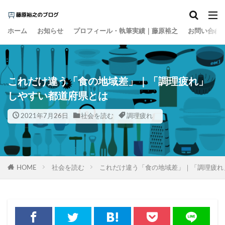
カテゴリー
ホーム
お知らせ
プロフィール・執筆実績｜藤原裕之
お問い合わ
タグ
1000円の壁
15の夜
AI
EBPM
これだけ違う「食の地域差」｜「調理疲れ」
Go Toトラベル
ZOZO
Z世代
アート
しやすい都道府県とは
アイスクリーム
アナログレコード
2021年7月26日
社会を読む
調理疲れ
アルコール離れ
いき
イケア
イチロー
インスタント麵
インターネット
インテリア
インバウンド
ウィズコロナ
ウォーキング
HOME
社会を読む
これだけ違う「食の地域差」｜「調理疲れ
エビデンス
エンゲル係数
オーケー
オーバーツーリズム
オイシックス
おすそ分け
オタク
お金の色
キャズムを超える
キレる高齢者
クラフトウイスキー