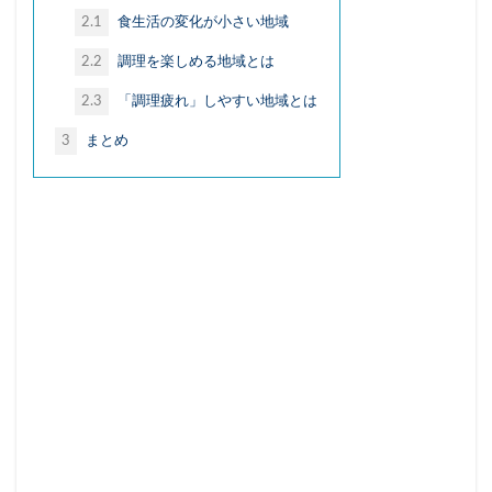
納豆
終わらないコンテンツ
経験知
2.1
食生活の変化が小さい地域
絶メシ
老後2000万円問題
老後資金
2.2
調理を楽しめる地域とは
老舗店
脱フランチャイズ
自然
自由
2.3
「調理疲れ」しやすい地域とは
自由の重み
若者
街のパン屋
3
まとめ
認知バイアス
読書
誹謗中傷
調理
調理疲れ
貯蓄
賃上げ
資産形成
輸出企業
近所付き合い
退職代行
連続性
運動
野暮
金融教育
銀座コージーコーナー
銀行店舗
銀行支店
食パン
高級食パン
高齢ドライバー
高齢富裕層
高齢者
検索