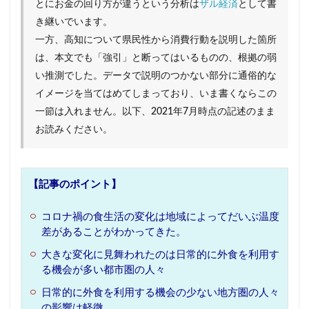
とにお金の回り方が違うという分析は
ザル経済
として書
ハイカカオチョコレート
ハンナ・アーレント
き継いでいます。
ヒュームの法則
フィルターバブル
一方、高知について県民性から消費行動を説明した箇所
フォースウェーブコーヒー
プレミアム付商品券
は、本文でも「強引」と断ってはいるものの、根拠の弱
い推測でした。データで説明のつかない部分に通俗的な
ペコちゃん
ヘタウマ
ペット市場
イメージを当てはめてしまっており、いま書くならこの
ぺんてる
ポケマル
マイクロツーリズム
一節は入れません。以下、2021年7月時点の記述のまま
まいばすけっと
ミレニアル世代
お読みください。
メンバーシップ型雇用
ラーメン
ライブ
ライブコマース
リスク
ルネサンス
【記事のポイント】
レコードブーム再来
レコード店
ローカルスーパー
ワークマン
ワンチャン
コロナ禍の食生活の変化は地域によってだいぶ温度
不二家
不便益
中高年男性
人類学
差があることがわかってきた。
個店主義
倍速消費
倒産
値上げ
大きな変化に見舞われたのは日常的に外食を利用す
る機会が多い都市圏の人々
値下げ
免許返納
円安
加速化
日常的に外食を利用する機会の少ない地方圏の人々
加速社会
化粧品
喫茶店
地域アプリ
の影響は軽微