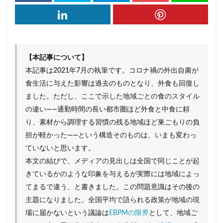
グローカリゼーション
コーヒー
コスパ
コミュニティ・ブランチ
コミュニティナース
コンビニ
ご当地PB
ご当地パン
ご近所経済圏
サステナブル
さば缶
【本記事について】
本記事は2021年7月の執筆です。コロナ禍の外出自粛が
ザル経済
シティポップ
シニア層
食生活に与えた影響は過去のものとなり、外食も回復し
しまむら
ジョブ型雇用
ズーム疲れ
ました。ただし、ここで示した地域ごとの食のスタイル
スキンケア
ストリーミングサービス
の違い――通勤時間の長い都市圏ほど外食と中食に頼
スポーツドリンク
スマホ依存
セブン＆アイ
り、素材から調理する習慣の残る地域ほど巣ごもりの負
ソロ活
ゾンビ企業
タイパ
チケット価格
担が軽かった――という構造そのものは、いまも変わっ
ていないと思います。
チョコザップ
チルドめん
つながり
本文の結びで、メディアの見出しは全国で同じことが起
つながり意識
ティール組織
きているかのような印象を与えるが実際には地域によっ
デジタルデトックス
デジタル地域通貨
てまるで違う、と書きました。この問題意識はその後の
テレワーク
ドラッグストア
ドン・キホーテ
主題になりました。全国平均で語られる政策が地域の現
場に届かないという議論は
EBPMの限界
として、地域ご
ニトリ
ノスタルジア
ノンアルコール市場