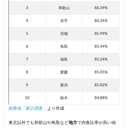
3
和歌山
86.39%
4
岩手
86.34%
5
宮城
85.99%
6
鳥取
85.44%
7
福島
85.24%
8
愛媛
85.05%
9
新潟
85.02%
10
栃木
84.88%
総務省「家計調査」
より作成
東北以外でも和歌山や鳥取など
地方
で内食比率が高い傾