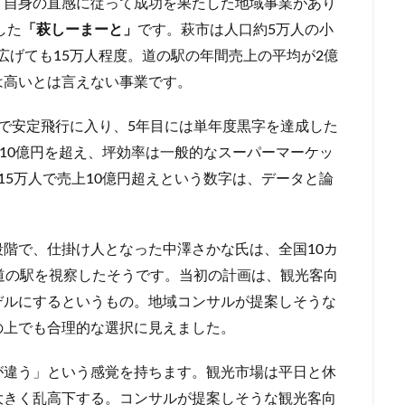
、自身の直感に従って成功を果たした地域事業があり
した
「萩しーまーと」
です。萩市は人口約5万人の小
広げても15万人程度。道の駅の年間売上の平均が2億
は高いとは言えない事業です。
で安定飛行に入り、5年目には単年度黒字を達成した
は10億円を超え、坪効率は一般的なスーパーマーケッ
15万人で売上10億円超えという数字は、データと論
階で、仕掛け人となった中澤さかな氏は、全国10カ
道の駅を視察したそうです。当初の計画は、観光客向
デルにするというもの。地域コンサルが提案しそうな
の上でも合理的な選択に見えました。
が違う」という感覚を持ちます。観光市場は平日と休
大きく乱高下する。コンサルが提案しそうな観光客向