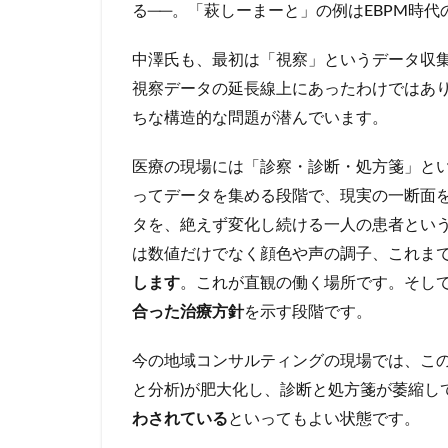
る──。「萩しーまーと」の例はEBPM時
中澤氏も、最初は「視察」というデータ収
視察データの延長線上にあったわけではあ
ちな構造的な問題が潜んでいます。
医療の現場には「診察・診断・処方箋」と
ってデータを集める段階で、現実の一断面
タを、絶えず変化し続ける一人の患者とい
は数値だけでなく顔色や声の調子、これま
します
。これが直観の働く場所です。そし
合った治療方針
を示す段階です。
今の地域コンサルティングの現場では、この
と分析)が肥大化し、診断と処方箋が萎縮し
わされている
といってもよい状態です。