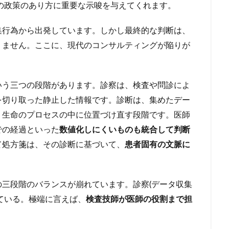
代の政策のあり方に重要な示唆を与えてくれます。
集行為から出発しています。しかし最終的な判断は、
りません。ここに、現代のコンサルティングが陥りが
いう三つの段階があります。診察は、検査や問診によ
を切り取った静止した情報です。診断は、集めたデー
う生命のプロセスの中に位置づけ直す段階です。医師
での経過といった
数値化しにくいものも統合して判断
て処方箋は、その診断に基づいて、
患者固有の文脈に
三段階のバランスが崩れています。診察(データ収集
ている。極端に言えば、
検査技師が医師の役割まで担