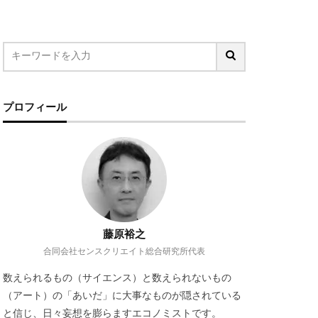
ジタル地域通貨
ルコール市場
場
ぺんてる
型雇用
プロフィール
レコード店
人類学
加速社会
外飲み
大塚家具
居酒屋
幸福感
欲求
投資信託
藤原裕之
中
合同会社センスクリエイト総合研究所代表
炎上
数えられるもの（サイエンス）と数えられないもの
感
相続資産
（アート）の「あいだ」に大事なものが隠されている
ンテンツ
と信じ、日々妄想を膨らますエコノミストです。