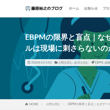
ホーム
お知らせ
プロ
カテゴリー
EBPMの限界と盲点｜
タグ
ルは現場に刺さらないの
1000円の壁
アイスクリーム
インスタント麵
2026年6月14日
人間を読む
,
経済を読む
EBPM
,
経
エビデンス
オタク
お金
コーヒー
コ
ご当地パン
しまむら
ジ
人間を読む
EBPMの限界と盲点｜なぜデ
HOME
スマホ依存