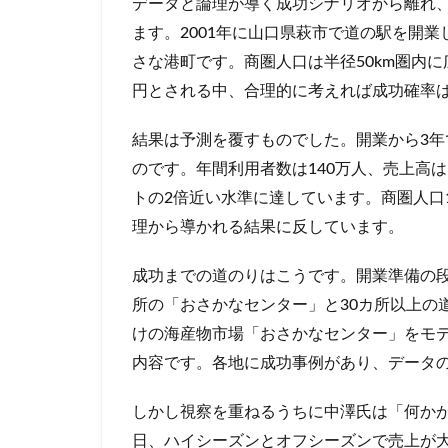
データと論理が導く成功シナリオから離れ
ます。2001年に山口県萩市で道の駅を開業
さな港町です。商圏人口は半径50km圏内に
円とされる中、合理的に考えれば成功確率
結果は予測を覆すものでした。開業から3年
のです。年間利用者数は140万人、売上高
トの2倍近い水準に達しています。商圏人口
理から導かれる結果に反しています。
成功までの道のりはこうです。開業準備の段
所の「おさかなセンター」と30カ所以上の
けの海産物市場「おさかなセンター」をモ
内容です。各地に成功事例があり、データ
しかし視察を重ねるうちに中澤氏は「何か
日、ハイシーズンとオフシーズンで売上が