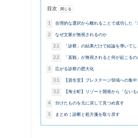
経験知
絶メ
目次
自由の重み
1
合理的な選択から離れることで成功した「
賃上げ
資産
銀座コージーコー
2
なぜ文脈が無視されるのか
高齢富裕層
2.1
「診察」の結果だけで結論を導いてし
2.2
「直観」が無視されると何が起こるの
3
広がる診察の肥大化
3.1
【資生堂】プレステージ領域への集中
3.2
【海士町】リゾート開発から「ないも
4
分けたものを元に戻して見つめ直す
5
まとめ｜診断と処方箋を取り戻す