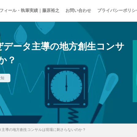
フィール・執筆実績｜藤原裕之
お問い合わせ
プライバシーポリシ
なぜデータ主導の地方創生コンサ
か？
15の夜
AI
EBPM
Go Toトラベル
ZOZO
Z世代
ア
アナログレコード
アルコール離れ
いき
イケア
イチロー
インターネット
インテリア
インバウンド
ウィズコロナ
験知
エンゲル係数
オーケー
オーバーツーリズム
オイシックス
お
の色
キャズムを超える
キレる高齢者
クラフトウイスキー
グ
スパ
コミュニティ・ブランチ
コミュニティナース
コンビニ
ご近所経済圏
サステナブル
さば缶
ザル経済
シティポップ
ョブ型雇用
ズーム疲れ
スキンケア
ストリーミングサービス
ータ主導の地方創生コンサルは現場に刺さらないのか？
セブン＆アイ
ソロ活
ゾンビ企業
タイパ
チケット価格