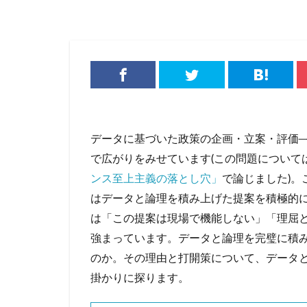
チルドめん
テレワーク
ハイカカオチョコ
フォースウェーブ
ポケマル
マ
ラーメン
ラ
ローカルスーパー
データに基づいた政策の企画・立案・評価──EBPM（E
個店主義
倍
で広がりをみせています(この問題について
化粧品
喫茶
ンス至上主義の落とし穴」
で論じました)
大戸屋
孤独
はデータと論理を積み上げた提案を積極的
強制貯蓄
徒
は「この提案は現場で機能しない」「理屈
採用
推し活
強まっています。データと論理を完璧に積
株式公開買付（TO
のか。その理由と打開策について、データ
無人店舗
物
掛かりに探ります。
研修
神社