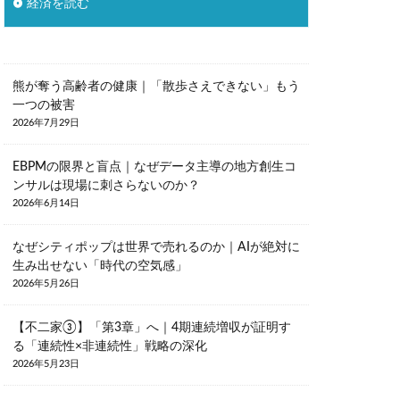
経済を読む
熊が奪う高齢者の健康｜「散歩さえできない」もう
一つの被害
2026年7月29日
EBPMの限界と盲点｜なぜデータ主導の地方創生コ
ンサルは現場に刺さらないのか？
2026年6月14日
なぜシティポップは世界で売れるのか｜AIが絶対に
生み出せない「時代の空気感」
2026年5月26日
【不二家③】「第3章」へ｜4期連続増収が証明す
る「連続性×非連続性」戦略の深化
2026年5月23日