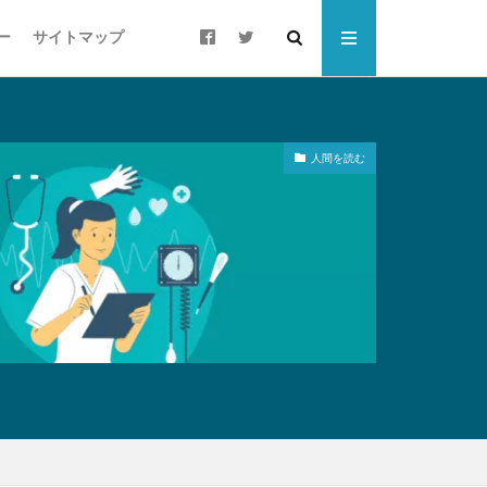
ー
サイトマップ
人間を読む
ート
ウォーキング
すそ分け
ローカリゼーション
ご当地PB
シニア層
スポーツドリンク
チョコザップ