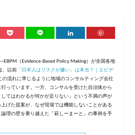
つながり
つながり意識
ティール組織
デジタルデトックス
デ
ドラッグストア
ドン・キホーテ
ニトリ
ノスタルジア
ノンア
レート
ハンナ・アーレント
ヒュームの法則
フィルターバブル
コーヒー
プレミアム付商品券
ペコちゃん
ヘタウマ
ペット市
イクロツーリズム
まいばすけっと
ミレニアル世代
メンバーシップ
イブ
ライブコマース
リスク
ルネサンス
レコードブーム再来
ワークマン
ワンチャン
不二家
不便益
中高年男性
vidence-Based Policy Making）が全国各地
速消費
倒産
値上げ
値下げ
免許返納
円安
加速化
は、以前
「日本人はリスクが嫌い」は本当？｜エビデ
店
地域アプリ
地域デジタル経済圏
地域循環
地方銀行
。この流れに準じるように地域のコンサルティング会社
孤立
宝塚歌劇
家具
家飲み
対話型AI
尾崎豊
に行っています。一方、コンサルを受けた自治体から
歩
応援消費
意味的価値
感性
感覚
手触り感
承認
としてはわかるが何かが足りない」という不満の声が
依存
散歩
早期退職
書店
木工家具
本
東京一極集
み上げた提案が、なぜ現場では機能しないことがある
B）
格差
楽器
泊食分離
洋菓子
消費
消費性向
と論理の壁を乗り越えた「萩しーまーと」の事例を手
価上昇
物価高
猛暑
生きづらさ
生成AI
町中華
直
秘密のケンミンSHOW
筆記具
筋トレ
納豆
終わらないコ