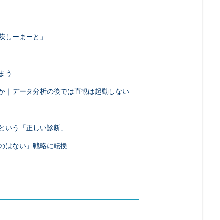
シ
老後2000万円問題
老後資金
老舗店
脱フランチャイズ
若者
街のパン屋
認知バイアス
読書
誹謗中傷
調理
萩しーまーと」
形成
輸出企業
近所付き合い
退職代行
連続性
運動
ナー
銀行店舗
銀行支店
食パン
高級食パン
高齢ドライ
高齢者
まう
か｜データ分析の後では直観は起動しない
検索
という「正しい診断」
のはない」戦略に転換