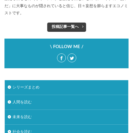
ハイカカオチョコレート
ハンナ・アーレント
だ」に大事なものが隠されていると信じ、日々妄想を膨らますエコノミ
ストです。
ヒュームの法則
フィルターバブル
フォースウェーブコーヒー
プレミアム付商品券
投稿記事一覧へ
ペコちゃん
ヘタウマ
ペット市場
ぺんてる
ポケマル
マイクロツーリズム
\ FOLLOW ME /
まいばすけっと
ミレニアル世代
メンバーシップ型雇用
ラーメン
ライブ
ライブコマース
リスク
ルネサンス
レコードブーム再来
レコード店
シリーズまとめ
ローカルスーパー
ワークマン
ワンチャン
不二家
不便益
中高年男性
人類学
人間を読む
個店主義
倍速消費
倒産
値上げ
未来を読む
値下げ
免許返納
円安
加速化
加速社会
化粧品
喫茶店
地域アプリ
社会を読む