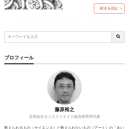
グローカリゼーション
コーヒー
コスパ
続きを読む
コミュニティ・ブランチ
コミュニティナース
コンビニ
ご当地PB
ご当地パン
ご近所経済圏
サステナブル
さば缶
ザル経済
シティポップ
シニア層
しまむら
ジョブ型雇用
ズーム疲れ
プロフィール
スキンケア
ストリーミングサービス
スポーツドリンク
スマホ依存
セブン＆アイ
ソロ活
ゾンビ企業
タイパ
チケット価格
チョコザップ
チルドめん
つながり
つながり意識
ティール組織
デジタルデトックス
デジタル地域通貨
藤原裕之
テレワーク
ドラッグストア
ドン・キホーテ
合同会社センスクリエイト総合研究所代表
ニトリ
ノスタルジア
ノンアルコール市場
数えられるもの（サイエンス）と数えられないもの（アート）の「あい