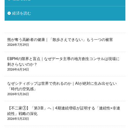
地域デジタル経済圏
地域循環
地方銀行
経済を読む
外飲み
大塚家具
大戸屋
孤独
孤立
宝塚歌劇
家具
家飲み
対話型AI
尾崎豊
居酒屋
幸福感
強制貯蓄
熊が奪う高齢者の健康｜「散歩さえできない」もう一つの被害
徒歩
応援消費
意味的価値
感性
2026年7月29日
感覚
手触り感
承認欲求
投資信託
EBPMの限界と盲点｜なぜデータ主導の地方創生コンサルは現場に
採用
推し活依存
散歩
早期退職
刺さらないのか？
書店
木工家具
本
東京一極集中
2026年6月14日
株式公開買付（TOB）
格差
楽器
なぜシティポップは世界で売れるのか｜AIが絶対に生み出せない
泊食分離
洋菓子
消費
消費性向
「時代の空気感」
2026年5月26日
炎上
無人店舗
物価上昇
物価高
猛暑
生きづらさ
生成AI
町中華
【不二家③】「第3章」へ｜4期連続増収が証明する「連続性×非連
続性」戦略の深化
直感
相続資産
研修
神社
2026年5月23日
秘密のケンミンSHOW
筆記具
筋トレ