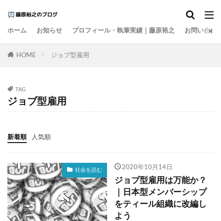
カテゴリー
ホーム
お知らせ
プロフィール・執筆実績｜藤原裕之
お問い合わ
HOME
タグ
ジョブ型雇用
1000円の壁
15の夜
AI
EBPM
Go Toトラベル
ZOZO
Z世代
アート
TAG
ジョブ型雇用
アイスクリーム
アナログレコード
アルコール離れ
いき
イケア
イチロー
インスタント麵
インターネット
インテリア
新着順
人気順
インバウンド
ウィズコロナ
ウォーキング
エビデンス
エンゲル係数
オーケー
2020年10月14日
社会を読む
ジョブ型雇用は万能か？
オーバーツーリズム
オイシックス
おすそ分け
｜日本型メンバーシップ
オタク
お金の色
キャズムを超える
をティール組織に改編し
キレる高齢者
クラフトウイスキー
よう