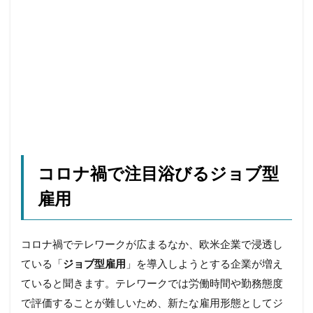
納豆
終わらないコンテンツ
経験知
絶メシ
老後2000万円問題
老後資金
老舗店
脱フランチャイズ
自然
自由
自由の重み
若者
街のパン屋
認知バイアス
読書
誹謗中傷
調理
調理疲れ
貯蓄
賃上げ
資産形成
輸出企業
近所付き合い
退職代行
連続性
運動
野暮
金融教育
コロナ禍で注目浴びるジョブ型
銀座コージーコーナー
銀行店舗
銀行支店
雇用
食パン
高級食パン
高齢ドライバー
高齢富裕層
高齢者
コロナ禍でテレワークが広まるなか、欧米企業で浸透し
ている「
ジョブ型雇用
」を導入しようとする企業が増え
検索
ていると聞きます。テレワークでは労働時間や勤務態度
で評価することが難しいため、新たな雇用形態としてジ