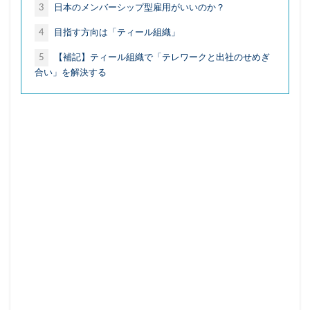
3
日本のメンバーシップ型雇用がいいのか？
地域デジタル経済圏
地域循環
地方銀行
4
目指す方向は「ティール組織」
外飲み
大塚家具
大戸屋
孤独
孤立
宝塚歌劇
家具
家飲み
対話型AI
5
【補記】ティール組織で「テレワークと出社のせめぎ
合い」を解決する
尾崎豊
居酒屋
幸福感
強制貯蓄
徒歩
応援消費
意味的価値
感性
感覚
手触り感
承認欲求
投資信託
採用
推し活依存
散歩
早期退職
書店
木工家具
本
東京一極集中
株式公開買付（TOB）
格差
楽器
泊食分離
洋菓子
消費
消費性向
炎上
無人店舗
物価上昇
物価高
猛暑
生きづらさ
生成AI
町中華
直感
相続資産
研修
神社
秘密のケンミンSHOW
筆記具
筋トレ