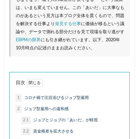
ハイカカオチョコレート
ハンナ・アーレント
は、いまも変えていません。この「あいだ」に大事なも
ヒュームの法則
フィルターバブル
のがあるという見方は本ブログ全体を貫くもので、問題
を解決する仕事より
発見する仕事
に価値が移るという議
フォースウェーブコーヒー
プレミアム付商品券
論や、データで測れる部分だけを見て現場を取り逃がす
ペコちゃん
ヘタウマ
ペット市場
EBPMの限界
にも引き継がれています。以下、2020年
ぺんてる
ポケマル
マイクロツーリズム
10月時点の記述のままお読みください。
まいばすけっと
ミレニアル世代
メンバーシップ型雇用
ラーメン
ライブ
ライブコマース
リスク
ルネサンス
目次
レコードブーム再来
レコード店
ローカルスーパー
ワークマン
ワンチャン
1
コロナ禍で注目浴びるジョブ型雇用
不二家
不便益
中高年男性
人類学
2
ジョブ型雇用への違和感
個店主義
倍速消費
倒産
値上げ
2.1
ジョブとジョブの「あいだ」が軽視
値下げ
免許返納
円安
加速化
2.2
賃金格差を拡大させる
加速社会
化粧品
喫茶店
地域アプリ