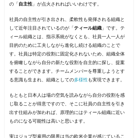
の「
自主性
」が点火されればいいわけです。
社員の自主性が引き出され、柔軟性も発揮される組織と
して近年注目されているのが「
ティール組織
」です。テ
ィール組織とは、指示系統がなくとも、社員一人一人が
目的のために工夫しながら進化し続ける組織のことで
す。社員は特定の役割に固定化されないため、組織全体
を俯瞰しながら自分の新たな役割を自主的に探し、提案
することができます。チームメンバーを尊重しようとす
る意識も生まれ、組織としての
多様性
も実現できます。
もともと日本人は場の空気を読みながら自分の役割を感
じ取ることが得意ですので、そこに社員の自主性を引き
出す仕組みが加われば、原理的にはティール組織に近い
ものになる可能性は高いと思います。
実はジョブ型雇用の限界は当の欧米企業が感じているこ