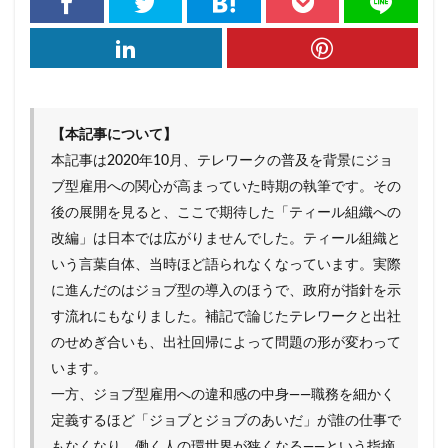
グローカリゼーション
コーヒー
コスパ
コミュニティ・ブランチ
コミュニティナース
コンビニ
ご当地PB
ご当地パン
ご近所経済圏
サステナブル
さば缶
【本記事について】
ザル経済
シティポップ
シニア層
本記事は2020年10月、テレワークの普及を背景にジョ
しまむら
ジョブ型雇用
ズーム疲れ
ブ型雇用への関心が高まっていた時期の執筆です。その
スキンケア
ストリーミングサービス
後の展開を見ると、ここで期待した「ティール組織への
改編」は日本では広がりませんでした。ティール組織と
スポーツドリンク
スマホ依存
セブン＆アイ
いう言葉自体、当時ほど語られなくなっています。実際
ソロ活
ゾンビ企業
タイパ
チケット価格
に進んだのはジョブ型の導入のほうで、政府が指針を示
チョコザップ
チルドめん
つながり
す流れにもなりました。補記で論じたテレワークと出社
つながり意識
ティール組織
のせめぎ合いも、出社回帰によって問題の形が変わって
デジタルデトックス
デジタル地域通貨
います。
一方、ジョブ型雇用への違和感の中身――職務を細かく
テレワーク
ドラッグストア
ドン・キホーテ
定義するほど「ジョブとジョブのあいだ」が誰の仕事で
ニトリ
ノスタルジア
ノンアルコール市場
もなくなり、働く人の環世界が狭くなる――という指摘