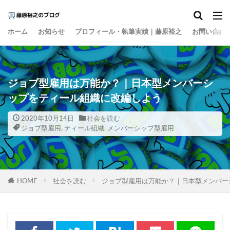
カテゴリー
ホーム
お知らせ
プロフィール・執筆実績｜藤原裕之
お問い合わ
タグ
1000円の壁
15の夜
AI
EBPM
ジョブ型雇用は万能か？｜日本型メンバーシ
Go Toトラベル
ZOZO
Z世代
アート
ップをティール組織に改編しよう
アイスクリーム
アナログレコード
2020年10月14日
社会を読む
アルコール離れ
いき
イケア
イチロー
ジョブ型雇用
,
ティール組織
,
メンバーシップ型雇用
インスタント麵
インターネット
インテリア
インバウンド
ウィズコロナ
ウォーキング
エビデンス
エンゲル係数
オーケー
HOME
社会を読む
ジョブ型雇用は万能か？｜日本型メンバー
オーバーツーリズム
オイシックス
おすそ分け
オタク
お金の色
キャズムを超える
キレる高齢者
クラフトウイスキー