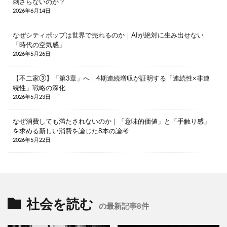
刺さらないのか？
2026年6月14日
なぜシティポップは世界で売れるのか｜AIが絶対に生み出せない
「時代の空気感」
2026年5月26日
【不二家③】「第3章」へ｜4期連続増収が証明する「連続性×非連
続性」戦略の深化
2026年5月23日
なぜ消費しても満たされないのか｜「意味的価値」と「手触り感」
を求める新しい消費を論じた8本の論考
2026年5月22日
社会を読む
の最新記事8件