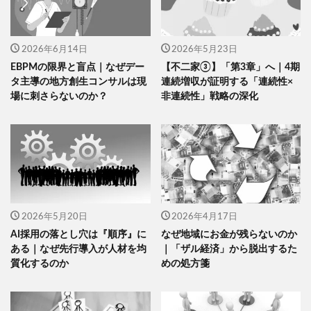
2026年6月14日
2026年5月23日
EBPMの限界と盲点｜なぜデー
【不二家③】「第3章」へ｜4期
タ主導の地方創生コンサルは現
連続増収が証明する「連続性×
場に刺さらないのか？
非連続性」戦略の深化
2026年5月20日
2026年4月17日
AI採用の落とし穴は『順序』に
なぜ地域にお金が残らないのか
ある｜なぜ先行導入が人材を均
｜「ザル経済」から脱出するた
質化するのか
めの処方箋