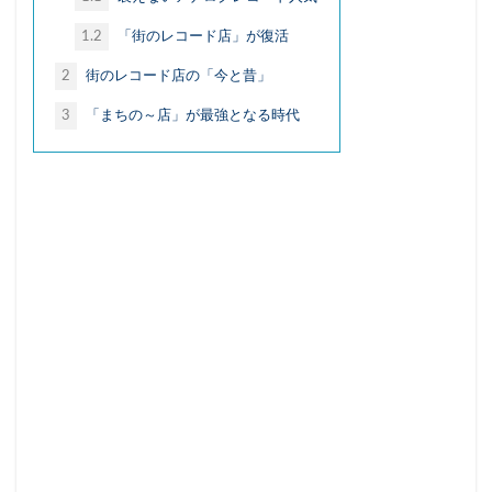
ハイカカオチョコレート
ハンナ・アーレント
1.2
「街のレコード店」が復活
ヒュームの法則
フィルターバブル
2
街のレコード店の「今と昔」
フォースウェーブコーヒー
プレミアム付商品券
3
「まちの～店」が最強となる時代
ペコちゃん
ヘタウマ
ペット市場
ぺんてる
ポケマル
マイクロツーリズム
まいばすけっと
ミレニアル世代
メンバーシップ型雇用
ラーメン
ライブ
ライブコマース
リスク
ルネサンス
レコードブーム再来
レコード店
ローカルスーパー
ワークマン
ワンチャン
不二家
不便益
中高年男性
人類学
個店主義
倍速消費
倒産
値上げ
値下げ
免許返納
円安
加速化
加速社会
化粧品
喫茶店
地域アプリ