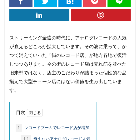
グローカリゼーション
コーヒー
コスパ
コミュニティ・ブランチ
コミュニティナース
コンビニ
ご当地PB
ご当地パン
ご近所経済圏
サステナブル
さば缶
ストリーミング全盛の時代に、アナログレコードの人気
ザル経済
シティポップ
シニア層
が衰えるどころか拡大しています。その波に乗って、か
しまむら
ジョブ型雇用
ズーム疲れ
つて消えていった「街のレコード店」が地方各地で復活
しつつあります。今の街のレコード店は売れ筋を並べた
スキンケア
ストリーミングサービス
旧来型ではなく、店主のこだわりが詰まった個性的な品
スポーツドリンク
スマホ依存
セブン＆アイ
揃えで大型チェーン店にはない価値を生み出していま
ソロ活
ゾンビ企業
タイパ
チケット価格
す。
チョコザップ
チルドめん
つながり
つながり意識
ティール組織
目次
デジタルデトックス
デジタル地域通貨
テレワーク
ドラッグストア
ドン・キホーテ
1
レコードブームでレコード店が増加
ニトリ
ノスタルジア
ノンアルコール市場
1.1
衰えないアナログレコード人気