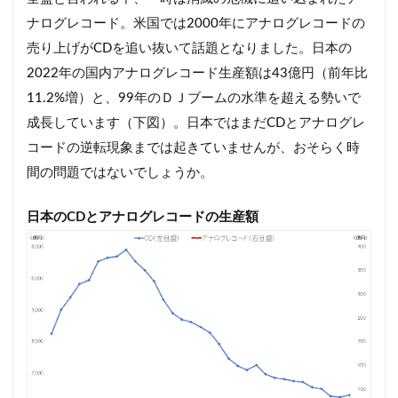
納豆
終わらないコンテンツ
経験知
ナログレコード。米国では2000年にアナログレコードの
絶メシ
老後2000万円問題
老後資金
売り上げがCDを追い抜いて話題となりました。日本の
老舗店
脱フランチャイズ
自然
自由
2022年の国内アナログレコード生産額は43億円（前年比
11.2%増）と、99年のＤＪブームの水準を超える勢いで
自由の重み
若者
街のパン屋
成長しています（下図）。日本ではまだCDとアナログレ
認知バイアス
読書
誹謗中傷
調理
コードの逆転現象までは起きていませんが、おそらく時
調理疲れ
貯蓄
賃上げ
資産形成
間の問題ではないでしょうか。
輸出企業
近所付き合い
退職代行
連続性
運動
野暮
金融教育
日本のCDとアナログレコードの生産額
銀座コージーコーナー
銀行店舗
銀行支店
食パン
高級食パン
高齢ドライバー
高齢富裕層
高齢者
検索