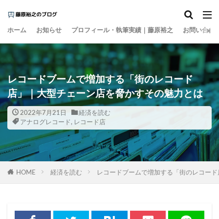
カテゴリー
ホーム
お知らせ
プロフィール・執筆実績｜藤原裕之
お問い合わ
タグ
1000円の壁
15の夜
AI
EBPM
レコードブームで増加する「街のレコード
Go Toトラベル
ZOZO
Z世代
アート
店」｜大型チェーン店を脅かすその魅力とは
アイスクリーム
アナログレコード
2022年7月21日
経済を読む
アルコール離れ
いき
イケア
イチロー
アナログレコード
,
レコード店
インスタント麵
インターネット
インテリア
インバウンド
ウィズコロナ
ウォーキング
エビデンス
エンゲル係数
オーケー
HOME
経済を読む
レコードブームで増加する「街のレコード
オーバーツーリズム
オイシックス
おすそ分け
オタク
お金の色
キャズムを超える
キレる高齢者
クラフトウイスキー