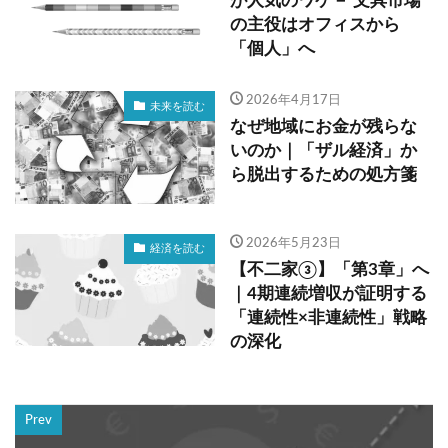
が人気のワケ－ 文具市場
の主役はオフィスから
「個人」へ
2026年4月17日
未来を読む
なぜ地域にお金が残らな
いのか｜「ザル経済」か
ら脱出するための処方箋
2026年5月23日
経済を読む
【不二家③】「第3章」へ
｜4期連続増収が証明する
「連続性×非連続性」戦略
の深化
Prev