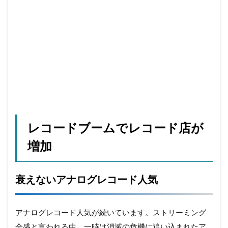
地域デジタル経済圏
地域循環
地方銀行
外飲み
大塚家具
大戸屋
孤独
孤立
宝塚歌劇
家具
家飲み
対話型AI
尾崎豊
居酒屋
幸福感
強制貯蓄
徒歩
応援消費
意味的価値
感性
感覚
手触り感
承認欲求
投資信託
採用
推し活依存
散歩
早期退職
書店
木工家具
本
東京一極集中
レコードブームでレコード店が
株式公開買付（TOB）
格差
楽器
増加
泊食分離
洋菓子
消費
消費性向
炎上
無人店舗
物価上昇
物価高
衰えないアナログレコード人気
猛暑
生きづらさ
生成AI
町中華
直感
相続資産
研修
神社
アナログレコード人気が続いています。ストリーミング
秘密のケンミンSHOW
筆記具
筋トレ
全盛と言われる中、一時は消滅の危機に追い込まれたア