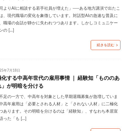
司よりAIに相談する若手社員が増えた」──ある地方講演で出たこ
は、現代職場の変化を象徴しています。対話型AIの急速な普及に
、職場の会話が静かに失われつつあります。しかしコミュニケー
の […]
続きを読む
025年7月18日
極化する中高年世代の雇用事情 ｜ 経験知「もののあ
れ」が明暗を分ける
不足の一方で、中高年を対象とした早期退職募集が急増していま
中高年雇用は「必要とされる人材」と「されない人材」に二極化
つあります。その明暗を分けるのは「経験知」、すなわち本居宣
語った「も […]