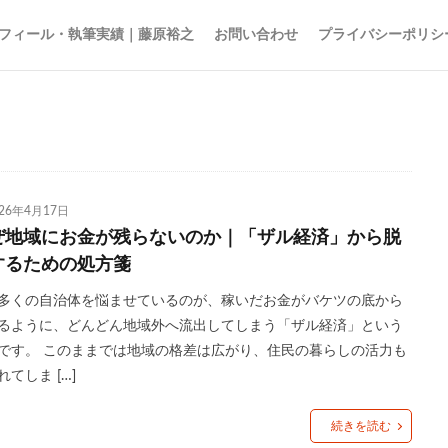
フィール・執筆実績｜藤原裕之
お問い合わせ
プライバシーポリシ
15の夜
AI
EBPM
Go Toトラベル
ZOZO
Z世代
ア
026年4月17日
アナログレコード
アルコール離れ
いき
イケア
イチロー
ぜ地域にお金が残らないのか｜「ザル経済」から脱
インターネット
インテリア
インバウンド
ウィズコロナ
するための処方箋
エンゲル係数
オーケー
オーバーツーリズム
オイシックス
お
多くの自治体を悩ませているのが、稼いだお金がバケツの底から
の色
キャズムを超える
キレる高齢者
クラフトウイスキー
グ
るように、どんどん地域外へ流出してしまう「ザル経済」という
スパ
コミュニティ・ブランチ
コミュニティナース
コンビニ
です。 このままでは地域の格差は広がり、住民の暮らしの活力も
ご近所経済圏
サステナブル
さば缶
ザル経済
シティポップ
れてしま […]
ョブ型雇用
ズーム疲れ
スキンケア
ストリーミングサービス
続きを読む
セブン＆アイ
ソロ活
ゾンビ企業
タイパ
チケット価格