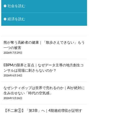
自然
自由
社会を読む
調理疲れ
貯蓄
野暮
経済を読む
金融教育
バー
熊が奪う高齢者の健康｜「散歩さえできない」もう
一つの被害
2026年7月29日
EBPMの限界と盲点｜なぜデータ主導の地方創生コ
ンサルは現場に刺さらないのか？
2026年6月14日
なぜシティポップは世界で売れるのか｜AIが絶対に
生み出せない「時代の空気感」
2026年5月26日
【不二家③】「第3章」へ｜4期連続増収が証明す