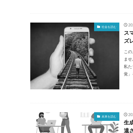
2
社会を読む
ス
ズ
この
ませ
私た
覚」
2
未来を読む
生
遠