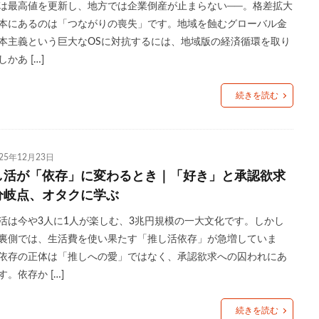
は最高値を更新し、地方では企業倒産が止まらない──。格差拡大
シ
老後2000万円問題
老後資金
老舗店
脱フランチャイズ
本にあるのは「つながりの喪失」です。地域を蝕むグローバル金
若者
街のパン屋
認知バイアス
読書
誹謗中傷
調理
本主義という巨大なOSに対抗するには、地域版の経済循環を取り
形成
輸出企業
近所付き合い
退職代行
連続性
運動
かあ […]
ナー
銀行店舗
銀行支店
食パン
高級食パン
高齢ドライ
続きを読む
高齢者
検索
025年12月23日
し活が「依存」に変わるとき｜「好き」と承認欲求
分岐点、オタクに学ぶ
活は今や3人に1人が楽しむ、3兆円規模の一大文化です。しかし
裏側では、生活費を使い果たす「推し活依存」が急増していま
依存の正体は「推しへの愛」ではなく、承認欲求への囚われにあ
す。依存か […]
続きを読む