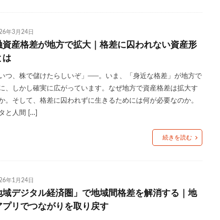
つながり
つながり意識
ティール組織
デジタルデトックス
デ
ドラッグストア
ドン・キホーテ
ニトリ
ノスタルジア
ノンア
026年3月24日
レート
ハンナ・アーレント
ヒュームの法則
フィルターバブル
融資産格差が地方で拡大｜格差に囚われない資産形
コーヒー
プレミアム付商品券
ペコちゃん
ヘタウマ
ペット市
とは
イクロツーリズム
まいばすけっと
ミレニアル世代
メンバーシップ
いつ、株で儲けたらしいぞ」──。いま、「身近な格差」が地方で
イブ
ライブコマース
リスク
ルネサンス
レコードブーム再来
に、しかし確実に広がっています。なぜ地方で資産格差は拡大す
ワークマン
ワンチャン
不二家
不便益
中高年男性
か。そして、格差に囚われずに生きるためには何が必要なのか。
速消費
倒産
値上げ
値下げ
免許返納
円安
加速化
タと人間 […]
店
地域アプリ
地域デジタル経済圏
地域循環
地方銀行
続きを読む
孤立
宝塚歌劇
家具
家飲み
対話型AI
尾崎豊
歩
応援消費
意味的価値
感性
感覚
手触り感
承認
依存
散歩
早期退職
書店
木工家具
本
東京一極集
026年1月24日
B）
格差
楽器
泊食分離
洋菓子
消費
消費性向
地域デジタル経済圏」で地域間格差を解消する｜地
価上昇
物価高
猛暑
生きづらさ
生成AI
町中華
直
アプリでつながりを取り戻す
秘密のケンミンSHOW
筆記具
筋トレ
納豆
終わらないコ