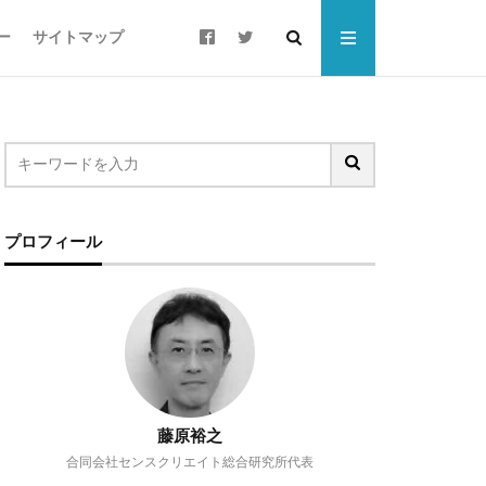
ー
サイトマップ
ート
プロフィール
ウォーキング
すそ分け
ローカリゼーション
ご当地PB
シニア層
スポーツドリンク
藤原裕之
合同会社センスクリエイト総合研究所代表
チョコザップ