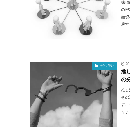
株価
経験知
絶メ
の根
自由の重み
融資
賃上げ
資産
戻すし
銀座コージーコー
高齢富裕層
2
社会を読む
推
の
推し
その
す。
りま