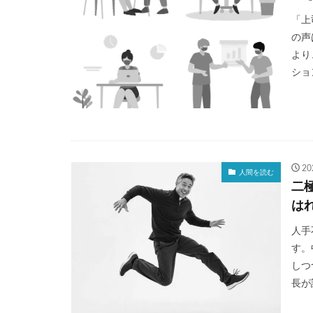
「上
の声
より
ション
2
人間を読む
二
は
人手
す。
しつ
長が