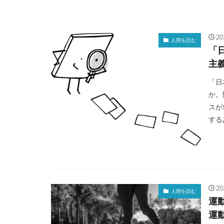
2
人間を読む
「
主
「日
か。
スが
する
2
人間を読む
運
運