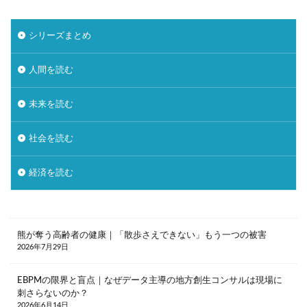
地域デジタル経済圏
地域循環
地方銀行
外飲み
大塚家具
大戸屋
孤独
孤立
シリーズまとめ
宝塚歌劇
家具
家飲み
対話型AI
人間を読む
尾崎豊
居酒屋
幸福感
強制貯蓄
徒歩
応援消費
意味的価値
感性
未来を読む
感覚
手触り感
承認欲求
投資信託
社会を読む
採用
推し活依存
散歩
早期退職
書店
木工家具
本
東京一極集中
経済を読む
株式公開買付（TOB）
格差
楽器
泊食分離
洋菓子
消費
消費性向
炎上
無人店舗
物価上昇
物価高
熊が奪う高齢者の健康｜「散歩さえできない」もう一つの被害
2026年7月29日
猛暑
生きづらさ
生成AI
町中華
直感
相続資産
研修
神社
EBPMの限界と盲点｜なぜデータ主導の地方創生コンサルは現場に
刺さらないのか？
秘密のケンミンSHOW
筆記具
筋トレ
2026年6月14日