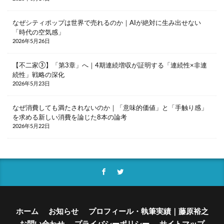
納豆
終わらないコンテンツ
経験知
なぜシティポップは世界で売れるのか｜AIが絶対に生み出せない
絶メシ
老後2000万円問題
老後資金
「時代の空気感」
老舗店
脱フランチャイズ
自然
自由
2026年5月26日
自由の重み
若者
街のパン屋
【不二家③】「第3章」へ｜4期連続増収が証明する「連続性×非連
認知バイアス
読書
誹謗中傷
調理
続性」戦略の深化
2026年5月23日
調理疲れ
貯蓄
賃上げ
資産形成
輸出企業
近所付き合い
退職代行
連続性
なぜ消費しても満たされないのか｜「意味的価値」と「手触り感」
を求める新しい消費を論じた8本の論考
運動
野暮
金融教育
2026年5月22日
銀座コージーコーナー
銀行店舗
銀行支店
食パン
高級食パン
高齢ドライバー
高齢富裕層
高齢者
検索
ホーム
お知らせ
プロフィール・執筆実績｜藤原裕之