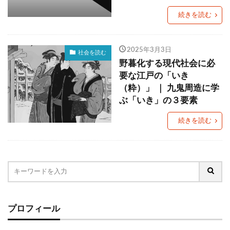
グローカリゼーション
コーヒー
コスパ
続きを読む
コミュニティ・ブランチ
コミュニティナース
コンビニ
ご当地PB
ご当地パン
2025年3月3日
社会を読む
ご近所経済圏
サステナブル
さば缶
野暮化する現代社会に必
ザル経済
シティポップ
シニア層
要な江戸の「いき
（粋）」 ｜ 九鬼周造に学
しまむら
ジョブ型雇用
ズーム疲れ
ぶ「いき」の３要素
スキンケア
ストリーミングサービス
続きを読む
スポーツドリンク
スマホ依存
セブン＆アイ
ソロ活
ゾンビ企業
タイパ
チケット価格
チョコザップ
チルドめん
つながり
つながり意識
ティール組織
デジタルデトックス
デジタル地域通貨
テレワーク
ドラッグストア
ドン・キホーテ
プロフィール
ニトリ
ノスタルジア
ノンアルコール市場