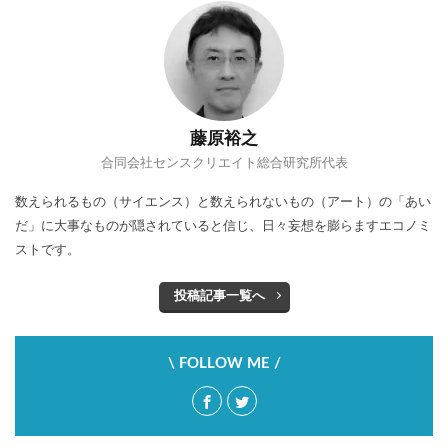
ハイカカオチョコレート
ハンナ・アーレント
ヒュームの法則
フィルターバブル
フォースウェーブコーヒー
プレミアム付商品券
ペコちゃん
ヘタウマ
ペット市場
藤原裕之
ぺんてる
ポケマル
マイクロツーリズム
合同会社センスクリエイト総合研究所代表
まいばすけっと
ミレニアル世代
数えられるもの（サイエンス）と数えられないもの（アート）の「あい
メンバーシップ型雇用
ラーメン
ライブ
だ」に大事なものが隠されていると信じ、日々妄想を膨らますエコノミ
ライブコマース
リスク
ルネサンス
ストです。
レコードブーム再来
レコード店
投稿記事一覧へ
ローカルスーパー
ワークマン
ワンチャン
不二家
不便益
中高年男性
人類学
\ FOLLOW ME /
個店主義
倍速消費
倒産
値上げ
値下げ
免許返納
円安
加速化
加速社会
化粧品
喫茶店
地域アプリ