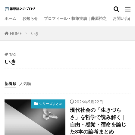
カテゴリー
ホーム
お知らせ
プロフィール・執筆実績｜藤原裕之
お問い合わ
HOME
タグ
いき
1000円の壁
15の夜
AI
EBPM
Go Toトラベル
ZOZO
Z世代
アート
TAG
いき
アイスクリーム
アナログレコード
アルコール離れ
いき
イケア
イチロー
インスタント麵
インターネット
インテリア
新着順
人気順
インバウンド
ウィズコロナ
ウォーキング
エビデンス
エンゲル係数
オーケー
2026年5月22日
シリーズまとめ
現代社会の「生きづら
オーバーツーリズム
オイシックス
おすそ分け
さ」を哲学で読み解く｜
オタク
お金の色
キャズムを超える
自由・感覚・宿命を論じ
キレる高齢者
クラフトウイスキー
た8本の論考まとめ