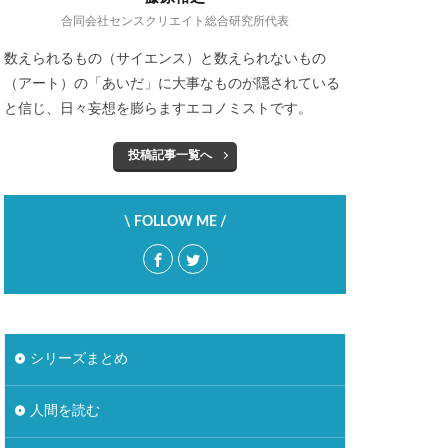
ジタル地域通貨
合同会社センスクリエイト総合研究所代表
ルコール市場
数えられるもの（サイエンス）と数えられないもの
（アート）の「あいだ」に大事なものが隠されている
場
ぺんてる
と信じ、日々妄想を膨らますエコノミストです。
型雇用
投稿記事一覧へ
レコード店
人類学
\ FOLLOW ME /
加速社会
外飲み
大塚家具
居酒屋
幸福感
欲求
投資信託
中
シリーズまとめ
炎上
感
相続資産
人間を読む
ンテンツ