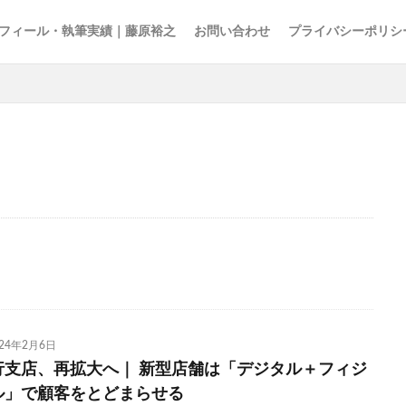
フィール・執筆実績｜藤原裕之
お問い合わせ
プライバシーポリシ
15の夜
AI
EBPM
Go Toトラベル
ZOZO
Z世代
ア
アナログレコード
アルコール離れ
いき
イケア
イチロー
インターネット
インテリア
インバウンド
ウィズコロナ
エンゲル係数
オーケー
オーバーツーリズム
オイシックス
お
の色
キャズムを超える
キレる高齢者
クラフトウイスキー
グ
スパ
コミュニティ・ブランチ
コミュニティナース
コンビニ
ご近所経済圏
サステナブル
さば缶
ザル経済
シティポップ
024年2月6日
ョブ型雇用
ズーム疲れ
スキンケア
ストリーミングサービス
行支店、再拡大へ｜ 新型店舗は「デジタル＋フィジ
セブン＆アイ
ソロ活
ゾンビ企業
タイパ
チケット価格
ル」で顧客をとどまらせる