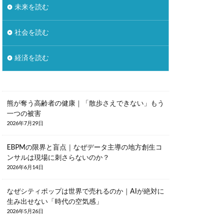
未来を読む
自然
自由
調理疲れ
貯蓄
社会を読む
野暮
金融教育
バー
経済を読む
熊が奪う高齢者の健康｜「散歩さえできない」もう
一つの被害
2026年7月29日
EBPMの限界と盲点｜なぜデータ主導の地方創生コ
ンサルは現場に刺さらないのか？
2026年6月14日
なぜシティポップは世界で売れるのか｜AIが絶対に
生み出せない「時代の空気感」
2026年5月26日