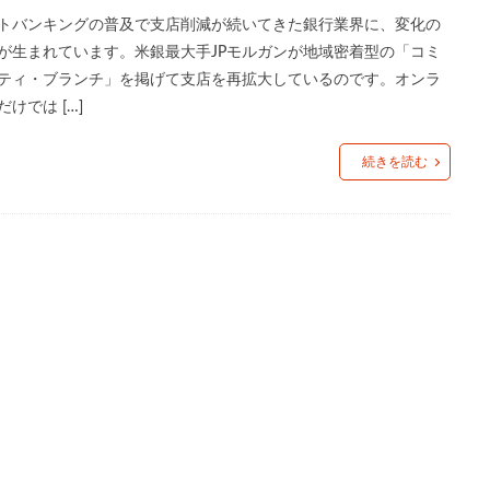
つながり
つながり意識
ティール組織
デジタルデトックス
デ
トバンキングの普及で支店削減が続いてきた銀行業界に、変化の
ドラッグストア
ドン・キホーテ
ニトリ
ノスタルジア
ノンア
が生まれています。米銀最大手JPモルガンが地域密着型の「コミ
ティ・ブランチ」を掲げて支店を再拡大しているのです。オンラ
レート
ハンナ・アーレント
ヒュームの法則
フィルターバブル
だけでは […]
コーヒー
プレミアム付商品券
ペコちゃん
ヘタウマ
ペット市
イクロツーリズム
まいばすけっと
ミレニアル世代
メンバーシップ
続きを読む
イブ
ライブコマース
リスク
ルネサンス
レコードブーム再来
ワークマン
ワンチャン
不二家
不便益
中高年男性
速消費
倒産
値上げ
値下げ
免許返納
円安
加速化
店
地域アプリ
地域デジタル経済圏
地域循環
地方銀行
孤立
宝塚歌劇
家具
家飲み
対話型AI
尾崎豊
歩
応援消費
意味的価値
感性
感覚
手触り感
承認
依存
散歩
早期退職
書店
木工家具
本
東京一極集
B）
格差
楽器
泊食分離
洋菓子
消費
消費性向
価上昇
物価高
猛暑
生きづらさ
生成AI
町中華
直
秘密のケンミンSHOW
筆記具
筋トレ
納豆
終わらないコ