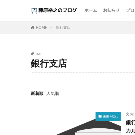
ホーム
お知らせ
プロ
カテゴリー
銀行支店
HOME
タグ
TAG
1000円の壁
銀行支店
アイスクリーム
インスタント麵
エビデンス
新着順
人気順
オタク
お金
コーヒー
コ
ご当地パン
2
未来を読む
しまむら
ジ
銀
スマホ依存
カ