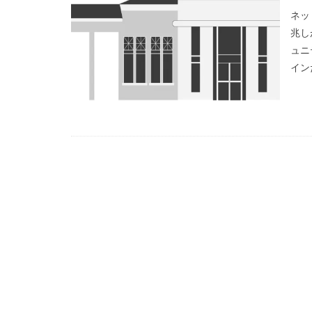
チルドめん
ネッ
テレワーク
兆し
ュニ
ハイカカオチョコ
イン
フォースウェーブ
ポケマル
マ
ラーメン
ラ
ローカルスーパー
個店主義
倍
化粧品
喫茶
大戸屋
孤独
強制貯蓄
徒
採用
推し活
株式公開買付（TO
無人店舗
物
研修
神社