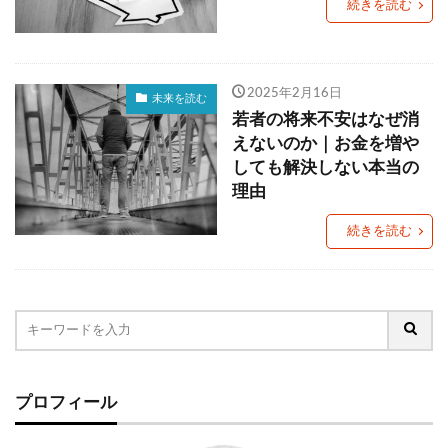
続きを読む
グローカリゼーション
コーヒー
コスパ
コミュニティ・ブランチ
コミュニティナース
コンビニ
ご当地PB
ご当地パン
2025年2月16日
未来を読む
ご近所経済圏
サステナブル
さば缶
若者の将来不安はなぜ消
えないのか｜お金を増や
ザル経済
シティポップ
シニア層
しても解決しない本当の
しまむら
ジョブ型雇用
ズーム疲れ
理由
スキンケア
ストリーミングサービス
続きを読む
スポーツドリンク
スマホ依存
セブン＆アイ
ソロ活
ゾンビ企業
タイパ
チケット価格
チョコザップ
チルドめん
つながり
つながり意識
ティール組織
デジタルデトックス
デジタル地域通貨
テレワーク
ドラッグストア
ドン・キホーテ
プロフィール
ニトリ
ノスタルジア
ノンアルコール市場