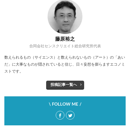
ハイカカオチョコレート
ハンナ・アーレント
ヒュームの法則
フィルターバブル
フォースウェーブコーヒー
プレミアム付商品券
ペコちゃん
ヘタウマ
ペット市場
藤原裕之
ぺんてる
ポケマル
マイクロツーリズム
合同会社センスクリエイト総合研究所代表
まいばすけっと
ミレニアル世代
数えられるもの（サイエンス）と数えられないもの（アート）の「あい
メンバーシップ型雇用
ラーメン
ライブ
だ」に大事なものが隠されていると信じ、日々妄想を膨らますエコノミ
ライブコマース
リスク
ルネサンス
ストです。
レコードブーム再来
レコード店
投稿記事一覧へ
ローカルスーパー
ワークマン
ワンチャン
不二家
不便益
中高年男性
人類学
\ FOLLOW ME /
個店主義
倍速消費
倒産
値上げ
値下げ
免許返納
円安
加速化
加速社会
化粧品
喫茶店
地域アプリ