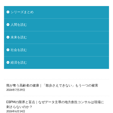
地域デジタル経済圏
地域循環
地方銀行
外飲み
大塚家具
大戸屋
孤独
孤立
シリーズまとめ
宝塚歌劇
家具
家飲み
対話型AI
人間を読む
尾崎豊
居酒屋
幸福感
強制貯蓄
徒歩
応援消費
意味的価値
感性
未来を読む
感覚
手触り感
承認欲求
投資信託
社会を読む
採用
推し活依存
散歩
早期退職
書店
木工家具
本
東京一極集中
経済を読む
株式公開買付（TOB）
格差
楽器
泊食分離
洋菓子
消費
消費性向
炎上
無人店舗
物価上昇
物価高
熊が奪う高齢者の健康｜「散歩さえできない」もう一つの被害
2026年7月29日
猛暑
生きづらさ
生成AI
町中華
直感
相続資産
研修
神社
EBPMの限界と盲点｜なぜデータ主導の地方創生コンサルは現場に
刺さらないのか？
秘密のケンミンSHOW
筆記具
筋トレ
2026年6月14日