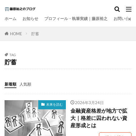
カテゴリー
ホーム
お知らせ
プロフィール・執筆実績｜藤原裕之
お問い合わ
HOME
タグ
貯蓄
1000円の壁
15の夜
AI
EBPM
Go Toトラベル
ZOZO
Z世代
アート
TAG
貯蓄
アイスクリーム
アナログレコード
アルコール離れ
いき
イケア
イチロー
インスタント麵
インターネット
インテリア
新着順
人気順
インバウンド
ウィズコロナ
ウォーキング
エビデンス
エンゲル係数
オーケー
2026年3月24日
未来を読む
金融資産格差が地方で拡
オーバーツーリズム
オイシックス
おすそ分け
大｜格差に囚われない資
オタク
お金の色
キャズムを超える
産形成とは
キレる高齢者
クラフトウイスキー