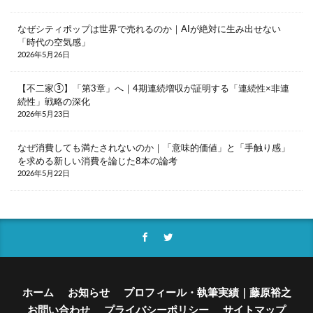
納豆
終わらないコンテンツ
経験知
なぜシティポップは世界で売れるのか｜AIが絶対に生み出せない
絶メシ
老後2000万円問題
老後資金
「時代の空気感」
老舗店
脱フランチャイズ
自然
自由
2026年5月26日
自由の重み
若者
街のパン屋
【不二家③】「第3章」へ｜4期連続増収が証明する「連続性×非連
認知バイアス
読書
誹謗中傷
調理
続性」戦略の深化
2026年5月23日
調理疲れ
貯蓄
賃上げ
資産形成
輸出企業
近所付き合い
退職代行
連続性
なぜ消費しても満たされないのか｜「意味的価値」と「手触り感」
を求める新しい消費を論じた8本の論考
運動
野暮
金融教育
2026年5月22日
銀座コージーコーナー
銀行店舗
銀行支店
食パン
高級食パン
高齢ドライバー
高齢富裕層
高齢者
検索
ホーム
お知らせ
プロフィール・執筆実績｜藤原裕之
お問い合わせ
プライバシーポリシー
サイトマップ