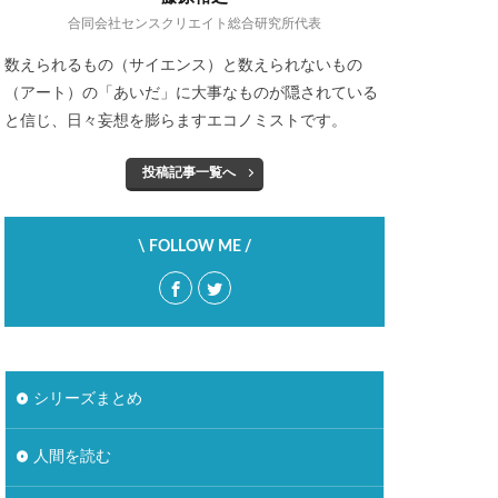
ジタル地域通貨
合同会社センスクリエイト総合研究所代表
ルコール市場
数えられるもの（サイエンス）と数えられないもの
（アート）の「あいだ」に大事なものが隠されている
場
ぺんてる
と信じ、日々妄想を膨らますエコノミストです。
型雇用
投稿記事一覧へ
レコード店
人類学
\ FOLLOW ME /
加速社会
外飲み
大塚家具
居酒屋
幸福感
欲求
投資信託
中
シリーズまとめ
炎上
感
相続資産
人間を読む
ンテンツ