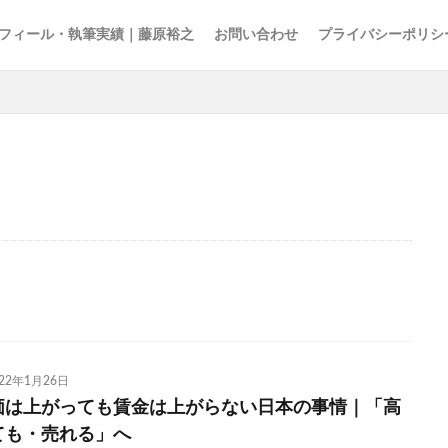
フィール・執筆実績｜藤原裕之
お問い合わせ
プライバシーポリシ
15の夜
AI
EBPM
Go Toトラベル
ZOZO
Z世代
ア
アナログレコード
アルコール離れ
いき
イケア
イチロー
インターネット
インテリア
インバウンド
ウィズコロナ
エンゲル係数
オーケー
オーバーツーリズム
オイシックス
お
の色
キャズムを超える
キレる高齢者
クラフトウイスキー
グ
スパ
コミュニティ・ブランチ
コミュニティナース
コンビニ
ご近所経済圏
サステナブル
さば缶
ザル経済
シティポップ
022年1月26日
ョブ型雇用
ズーム疲れ
スキンケア
ストリーミングサービス
価は上がっても賃金は上がらない日本の事情｜「高
セブン＆アイ
ソロ活
ゾンビ企業
タイパ
チケット価格
ても・売れる」へ