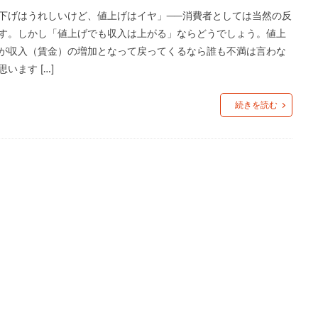
つながり
つながり意識
ティール組織
デジタルデトックス
デ
下げはうれしいけど、値上げはイヤ」──消費者としては当然の反
ドラッグストア
ドン・キホーテ
ニトリ
ノスタルジア
ノンア
す。しかし「値上げでも収入は上がる」ならどうでしょう。値上
が収入（賃金）の増加となって戻ってくるなら誰も不満は言わな
レート
ハンナ・アーレント
ヒュームの法則
フィルターバブル
思います […]
コーヒー
プレミアム付商品券
ペコちゃん
ヘタウマ
ペット市
イクロツーリズム
まいばすけっと
ミレニアル世代
メンバーシップ
続きを読む
イブ
ライブコマース
リスク
ルネサンス
レコードブーム再来
ワークマン
ワンチャン
不二家
不便益
中高年男性
速消費
倒産
値上げ
値下げ
免許返納
円安
加速化
店
地域アプリ
地域デジタル経済圏
地域循環
地方銀行
孤立
宝塚歌劇
家具
家飲み
対話型AI
尾崎豊
歩
応援消費
意味的価値
感性
感覚
手触り感
承認
依存
散歩
早期退職
書店
木工家具
本
東京一極集
B）
格差
楽器
泊食分離
洋菓子
消費
消費性向
価上昇
物価高
猛暑
生きづらさ
生成AI
町中華
直
秘密のケンミンSHOW
筆記具
筋トレ
納豆
終わらないコ