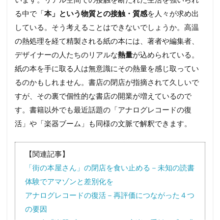
います。リアル空間での接触を断たれた生活を強いられ
る中で「
本」という物質との接触・質感
を人々が求め出
している。そう考えることはできないでしょうか。高温
の熱処理を経て精製される紙の本には、著者や編集者、
デザイナーの人たちのリアルな
熱量
が込められている。
紙の本を手に取る人は無意識にその熱量を感じ取ってい
るのかもしれません。書店の閉店が指摘されて久しいで
すが、その裏で個性的な書店の開業が増えているので
す。書籍以外でも最近話題の「アナログレコードの復
活」や「楽器ブーム」も同様の文脈で解釈できます。
【関連記事】
「街の本屋さん」の閉店を食い止める－未知の読書
体験でアマゾンと差別化を
アナログレコードの復活－再評価につながった４つ
の要因