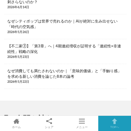
刺さらないのか？
2026年6月14日
なぜシティポップは世界で売れるのか｜AIが絶対に生み出せない
「時代の空気感」
2026年5月26日
【不二家③】「第3章」へ｜4期連続増収が証明する「連続性×非連
続性」戦略の深化
2026年5月23日
なぜ消費しても満たされないのか｜「意味的価値」と「手触り感」
を求める新しい消費を論じた8本の論考
2026年5月22日
人間を読む
の最新記事8件
ホーム
シェア
メニュー
TOPへ