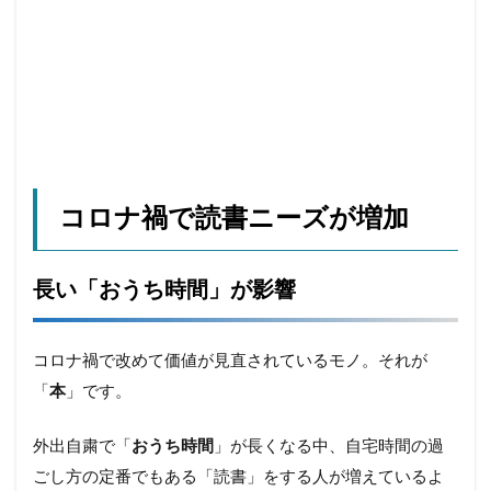
納豆
終わらないコンテンツ
経験知
絶メシ
老後2000万円問題
老後資金
老舗店
脱フランチャイズ
自然
自由
自由の重み
若者
街のパン屋
認知バイアス
読書
誹謗中傷
調理
調理疲れ
貯蓄
賃上げ
資産形成
コロナ禍で読書ニーズが増加
輸出企業
近所付き合い
退職代行
連続性
運動
野暮
金融教育
長い「おうち時間」が影響
銀座コージーコーナー
銀行店舗
銀行支店
食パン
高級食パン
高齢ドライバー
コロナ禍で改めて価値が見直されているモノ。それが
高齢富裕層
高齢者
「
本
」です。
検索
外出自粛で「
おうち時間
」が長くなる中、自宅時間の過
ごし方の定番でもある「読書」をする人が増えているよ