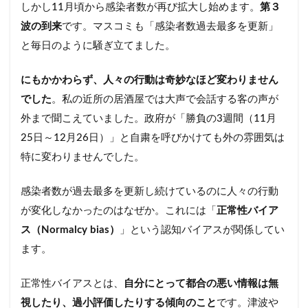
しかし11月頃から感染者数が再び拡大し始めます。
第３
波の到来
です。マスコミも「感染者数過去最多を更新」
と毎日のように騒ぎ立てました。
にもかかわらず、人々の行動は奇妙なほど変わりません
でした
。私の近所の居酒屋では大声で会話する客の声が
外まで聞こえていました。政府が「勝負の3週間（11月
25日～12月26日）」と自粛を呼びかけても外の雰囲気は
特に変わりませんでした。
感染者数が過去最多を更新し続けているのに人々の行動
が変化しなかったのはなぜか。これには「
正常性バイア
ス（Normalcy bias）
」という認知バイアスが関係してい
ます。
正常性バイアスとは、
自分にとって都合の悪い情報は無
視したり、過小評価したりする傾向のこと
です。津波や