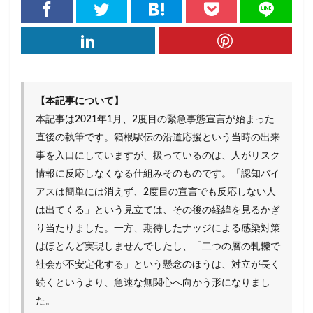
グローカリゼーション
コーヒー
コスパ
コミュニティ・ブランチ
コミュニティナース
コンビニ
ご当地PB
ご当地パン
ご近所経済圏
サステナブル
さば缶
ザル経済
シティポップ
シニア層
【本記事について】
本記事は2021年1月、2度目の緊急事態宣言が始まった
しまむら
ジョブ型雇用
ズーム疲れ
直後の執筆です。箱根駅伝の沿道応援という当時の出来
スキンケア
ストリーミングサービス
事を入口にしていますが、扱っているのは、人がリスク
スポーツドリンク
スマホ依存
セブン＆アイ
情報に反応しなくなる仕組みそのものです。「認知バイ
ソロ活
ゾンビ企業
タイパ
チケット価格
アスは簡単には消えず、2度目の宣言でも反応しない人
は出てくる」という見立ては、その後の経緯を見るかぎ
チョコザップ
チルドめん
つながり
り当たりました。一方、期待したナッジによる感染対策
つながり意識
ティール組織
はほとんど実現しませんでしたし、「二つの層の軋轢で
デジタルデトックス
デジタル地域通貨
社会が不安定化する」という懸念のほうは、対立が長く
テレワーク
ドラッグストア
ドン・キホーテ
続くというより、急速な無関心へ向かう形になりまし
た。
ニトリ
ノスタルジア
ノンアルコール市場