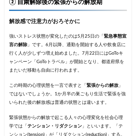
② 自粛解除後の緊張からの解放期
解放感で注意力がおろそかに
強いストレス状態が変化したのは5月25日の「
緊急事態宣
言の解除
」です。6月以降、通勤を開始する人や飲食店に
行く人が少しずつ増え始めました。7月22日にはGoToキ
ャンペーン「GoToトラベル」が開始となり、都道府県を
またいだ移動も自由に行われます。
この時期の心理状態を一言で表すと「
緊張からの解放
」
ではないでしょうか。1か月半の巣ごもり生活で緊張を強
いられた後の解放感は普通の状態とは違います。
緊張状態からの解放で起こる人々の心理変化を社会心理
学では「
テンション・リダクション
」といいます。「テ
ンション(tension)」が「リダクション(reduction)」する。