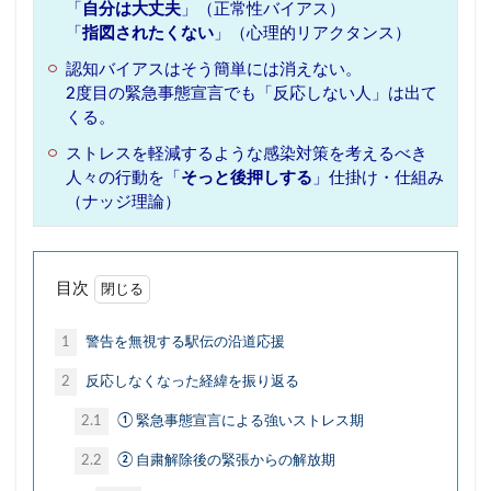
「
自分は大丈夫
」（正常性バイアス）
地域デジタル経済圏
地域循環
地方銀行
「
指図されたくない
」（心理的リアクタンス）
外飲み
大塚家具
大戸屋
孤独
孤立
認知バイアスはそう簡単には消えない。
宝塚歌劇
家具
家飲み
対話型AI
2度目の緊急事態宣言でも「反応しない人」は出て
くる。
尾崎豊
居酒屋
幸福感
強制貯蓄
ストレスを軽減するような感染対策を考えるべき
徒歩
応援消費
意味的価値
感性
人々の行動を「
そっと後押しする
」仕掛け・仕組み
感覚
手触り感
承認欲求
投資信託
（ナッジ理論）
採用
推し活依存
散歩
早期退職
書店
木工家具
本
東京一極集中
目次
株式公開買付（TOB）
格差
楽器
泊食分離
洋菓子
消費
消費性向
1
警告を無視する駅伝の沿道応援
炎上
無人店舗
物価上昇
物価高
2
反応しなくなった経緯を振り返る
猛暑
生きづらさ
生成AI
町中華
2.1
① 緊急事態宣言による強いストレス期
直感
相続資産
研修
神社
2.2
② 自粛解除後の緊張からの解放期
秘密のケンミンSHOW
筆記具
筋トレ