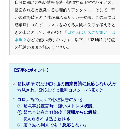
自分に都合の悪い情報を過小評価する正常性バイアス、
ハイカカオチョコレート
ハンナ・アーレント
指図されると反発する心理的リアクタンス、そして一部
ヒュームの法則
フィルターバブル
が規律を破ると全体が崩れるサッカー効果。この三つは
フォースウェーブコーヒー
プレミアム付商品券
感染症に限らず、リスクをめぐる人間の反応を考えると
ペコちゃん
ヘタウマ
ペット市場
きの土台として、その後も
「日本人はリスクが嫌い」は
本当？
などで使い続けています。以下、2021年1月時点
ぺんてる
ポケマル
マイクロツーリズム
の記述のままお読みください。
まいばすけっと
ミレニアル世代
メンバーシップ型雇用
ラーメン
ライブ
ライブコマース
リスク
ルネサンス
【記事のポイント
】
レコードブーム再来
レコード店
箱根駅伝では沿道応援の
自粛要請に反応しない人
が
ローカルスーパー
ワークマン
ワンチャン
散見され、SNS上では批判コメントが相次ぐ
不二家
不便益
中高年男性
人類学
コロナ禍の人々の心理状態の変化
個店主義
倍速消費
倒産
値上げ
① 緊急事態宣言時「
強いストレス状態
」
② 緊急事態宣言解除後「
緊張からの解放
」
値下げ
免許返納
円安
加速化
⇒ 喉元過ぎれば熱さ忘れる
加速社会
化粧品
喫茶店
地域アプリ
③ 第３波の到来でも「
反応しない
」