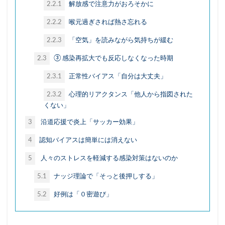
2.2.1
解放感で注意力がおろそかに
納豆
終わらないコンテンツ
経験知
2.2.2
喉元過ぎされば熱さ忘れる
絶メシ
老後2000万円問題
老後資金
老舗店
脱フランチャイズ
自然
自由
2.2.3
「空気」を読みながら気持ちが緩む
自由の重み
若者
街のパン屋
2.3
③ 感染再拡大でも反応しなくなった時期
認知バイアス
読書
誹謗中傷
調理
2.3.1
正常性バイアス「自分は大丈夫」
調理疲れ
貯蓄
賃上げ
資産形成
2.3.2
心理的リアクタンス「他人から指図された
輸出企業
近所付き合い
退職代行
連続性
くない」
運動
野暮
金融教育
3
沿道応援で炎上「サッカー効果」
銀座コージーコーナー
銀行店舗
銀行支店
4
認知バイアスは簡単には消えない
食パン
高級食パン
高齢ドライバー
5
人々のストレスを軽減する感染対策はないのか
高齢富裕層
高齢者
5.1
ナッジ理論で「そっと後押しする」
5.2
好例は「０密遊び」
検索