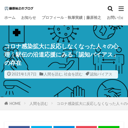
カテゴリー
ホーム
お知らせ
プロフィール・執筆実績｜藤原裕之
お問い合わ
タグ
1000円の壁
15の夜
AI
EBPM
コロナ感染拡大に反応しなくなった人々の心
Go Toトラベル
ZOZO
Z世代
アート
理｜駅伝の沿道応援にみる「認知バイアス」
アイスクリーム
アナログレコード
の存在
アルコール離れ
いき
イケア
イチロー
2021年1月7日
人間を読む
,
社会を読む
認知バイアス
インスタント麵
インターネット
インテリア
インバウンド
ウィズコロナ
ウォーキング
エビデンス
エンゲル係数
オーケー
HOME
人間を読む
コロナ感染拡大に反応しなくなった人々の
オーバーツーリズム
オイシックス
おすそ分け
オタク
お金の色
キャズムを超える
キレる高齢者
クラフトウイスキー