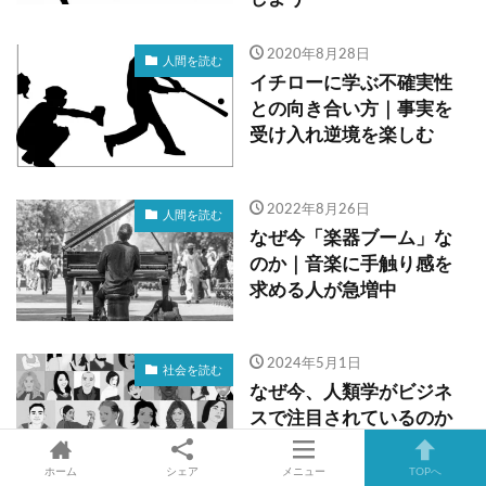
2020年8月28日
人間を読む
イチローに学ぶ不確実性
との向き合い方｜事実を
受け入れ逆境を楽しむ
2022年8月26日
人間を読む
なぜ今「楽器ブーム」な
のか｜音楽に手触り感を
求める人が急増中
2024年5月1日
社会を読む
なぜ今、人類学がビジネ
スで注目されているのか
｜エビデンスでは捉えら
れない文脈を読む
ホーム
シェア
メニュー
TOPへ